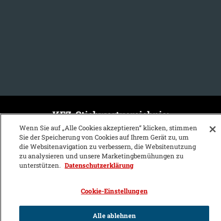
KFZ-Stichwortvereichnis:
Wenn Sie auf „Alle Cookies akzeptieren“ klicken, stimmen
A
B
C
D
E
F
G
H
I
J
Sie der Speicherung von Cookies auf Ihrem Gerät zu, um
die Websitenavigation zu verbessern, die Websitenutzung
K
L
M
N
O
P
Q
R
S
T
zu analysieren und unsere Marketingbemühungen zu
unterstützen.
Datenschutzerklärung
U
V
W
X
Y
Z
Cookie-Einstellungen
Alle ablehnen