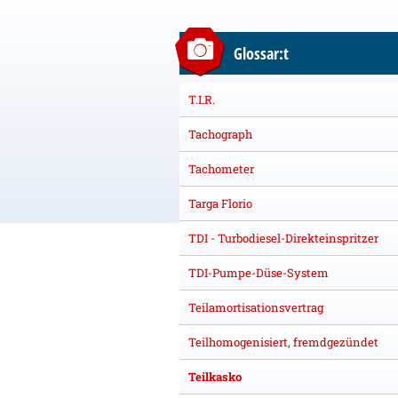
Glossar:t
T.I.R.
Tachograph
Tachometer
Targa Florio
TDI - Turbodiesel-Direkteinspritzer
TDI-Pumpe-Düse-System
Teilamortisationsvertrag
Teilhomogenisiert, fremdgezündet
Teilkasko