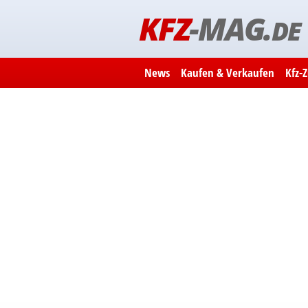
KFZ
-MAG.
DE
News
Kaufen & Verkaufen
Kfz-