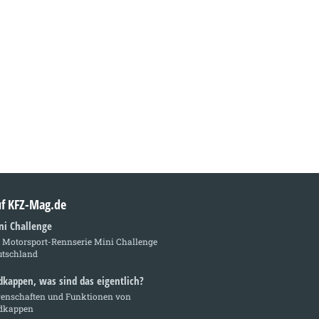
auf KFZ-Mag.de
ni Challenge
e Motorsport-Rennserie Mini Challenge
utschland
dkappen, was sind das eigentlich?
genschaften und Funktionen von
dkappen