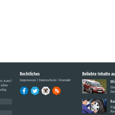
Rechtliches
Beliebte Inhalte 
Impressum
Datenschutz
Kontakt
Ihr Auto?
Mi
 alles
Di
stig
De
Ra
Ei
Ra