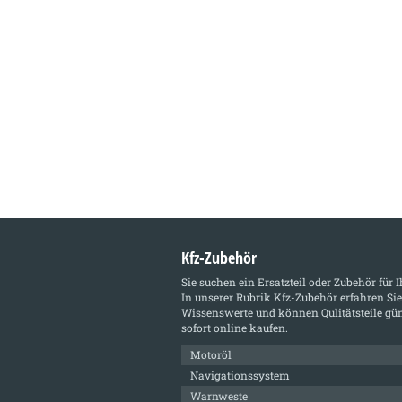
Kfz-Zubehör
Sie suchen ein Ersatzteil oder Zubehör für 
In unserer Rubrik
Kfz-Zubehör
erfahren Sie
Wissenswerte und können Qulitätsteile gün
sofort online kaufen.
Motoröl
Navigationssystem
Warnweste