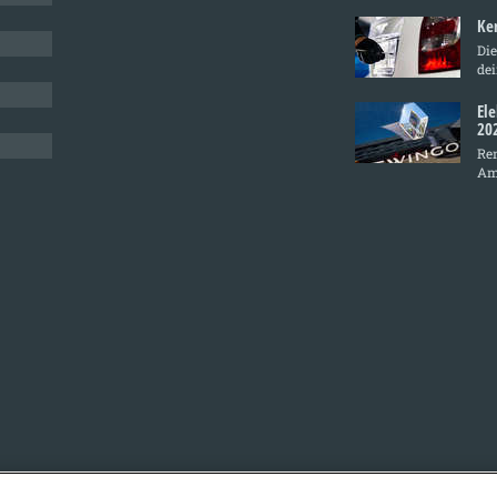
Ke
Die
de
El
20
Ren
Am