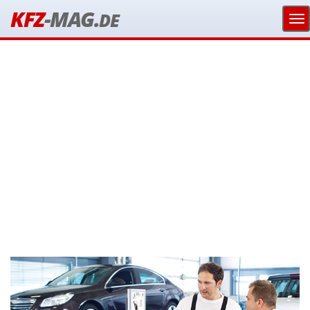
KFZ
-MAG.
DE