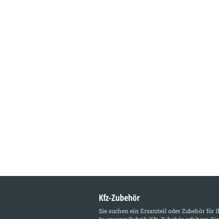
Kfz-Zubehör
Sie suchen ein Ersatzteil oder Zubehör für 
In unserer Rubrik
Kfz-Zubehör
erfahren Sie