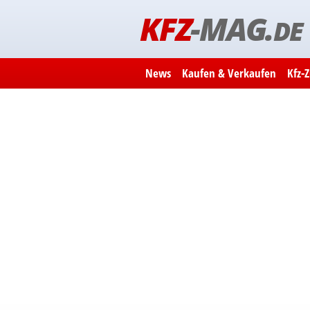
KFZ
-MAG.
DE
News
Kaufen & Verkaufen
Kfz-