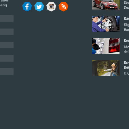
Di
stig
De
Ra
Ei
Ra
Ke
Die
de
Di
De
5 A