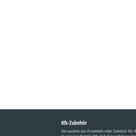
Kfz-Zubehör
Sie suchen ein Ersatzteil oder Zubehör für 
In unserer Rubrik
Kfz-Zubehör
erfahren Sie