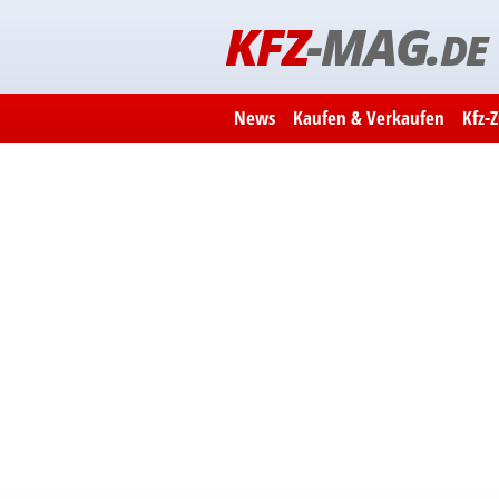
KFZ
-MAG.
DE
News
Kaufen & Verkaufen
Kfz-