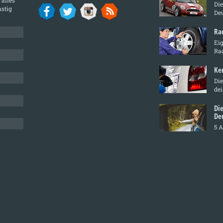
Di
stig
De
Ra
Ei
Ra
Ke
Die
de
Di
De
5 A