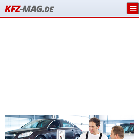
KFZ
-MAG.
DE