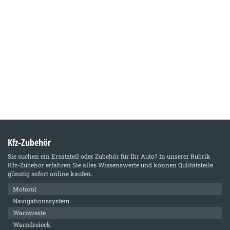
Kfz-Zubehör
Sie suchen ein Ersatzteil oder Zubehör für Ihr Auto? In unserer Rubrik
Kfz-Zubehör
erfahren Sie alles Wissenswerte und können Qulitätsteile
günstig sofort online kaufen.
Motoröl
Navigationssystem
Warnweste
Warndreieck