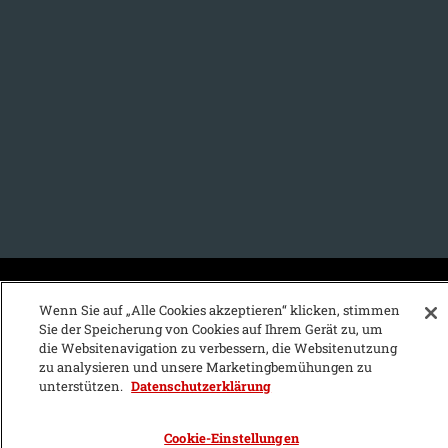
KFZ-Stichwortvereichnis:
Wenn Sie auf „Alle Cookies akzeptieren“ klicken, stimmen
Sie der Speicherung von Cookies auf Ihrem Gerät zu, um
A
B
C
D
E
F
G
H
I
J
die Websitenavigation zu verbessern, die Websitenutzung
zu analysieren und unsere Marketingbemühungen zu
K
L
M
N
O
P
Q
R
S
T
unterstützen.
Datenschutzerklärung
U
V
W
X
Y
Z
Cookie-Einstellungen