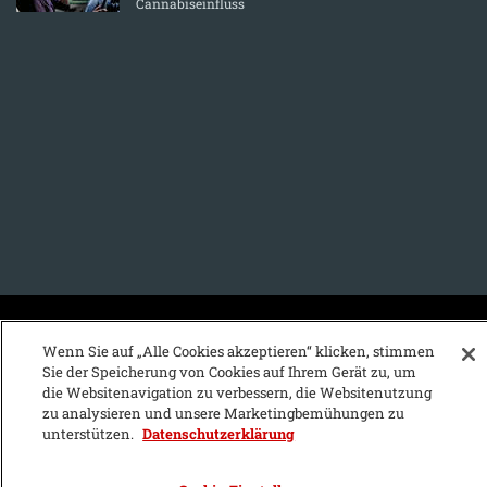
Cannabiseinfluss
KFZ-Stichwortvereichnis:
Wenn Sie auf „Alle Cookies akzeptieren“ klicken, stimmen
Sie der Speicherung von Cookies auf Ihrem Gerät zu, um
A
B
C
D
E
F
G
H
I
J
die Websitenavigation zu verbessern, die Websitenutzung
zu analysieren und unsere Marketingbemühungen zu
K
L
M
N
O
P
Q
R
S
T
unterstützen.
Datenschutzerklärung
U
V
W
X
Y
Z