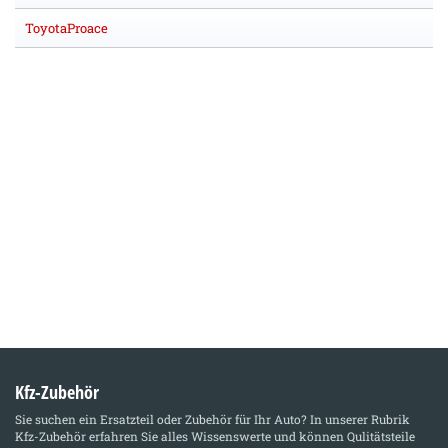
ToyotaProace
Kfz-Zubehör
Sie suchen ein Ersatzteil oder Zubehör für Ihr Auto? In unserer Rubrik
Kfz-Zubehör
erfahren Sie alles Wissenswerte und können Qulitätsteile