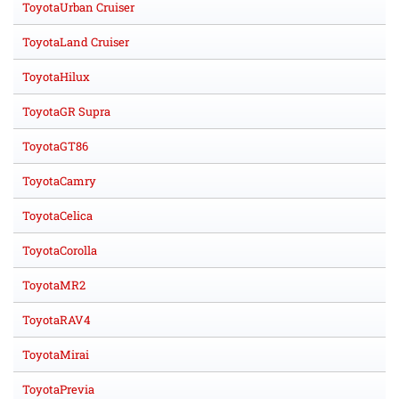
ToyotaUrban Cruiser
ToyotaLand Cruiser
ToyotaHilux
ToyotaGR Supra
ToyotaGT86
ToyotaCamry
ToyotaCelica
ToyotaCorolla
ToyotaMR2
ToyotaRAV4
ToyotaMirai
ToyotaPrevia