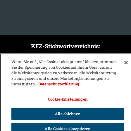
KFZ-Stichwortvereichnis:
A
B
C
D
E
F
G
H
I
J
Wenn Sie auf „Alle Cookies akzeptieren“ klicken, stimmen
Sie der Speicherung von Cookies auf Ihrem Gerät zu, um
K
L
M
N
O
P
Q
R
S
T
die Websitenavigation zu verbessern, die Websitenutzung
U
V
W
X
Y
Z
zu analysieren und unsere Marketingbemühungen zu
unterstützen.
Datenschutzerklärung
Cookie-Einstellungen
Alle ablehnen
Alle Cookies akzeptieren