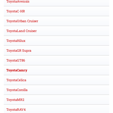
ToyotaAvensis
ToyotaC-HR
ToyotaUrban Cruiser
ToyotaLand Cruiser
ToyotaHilux
ToyotaGR Supra
ToyotaGT86
ToyotaCamry
ToyotaCelica
ToyotaCorolla
ToyotaMR2
ToyotaRAV4