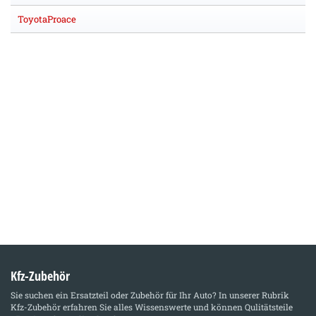
ToyotaProace
Kfz-Zubehör
Sie suchen ein Ersatzteil oder Zubehör für Ihr Auto? In unserer Rubrik
Kfz-Zubehör
erfahren Sie alles Wissenswerte und können Qulitätsteile