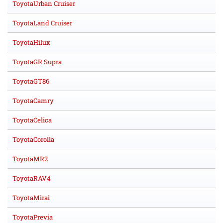
ToyotaUrban Cruiser
ToyotaLand Cruiser
ToyotaHilux
ToyotaGR Supra
ToyotaGT86
ToyotaCamry
ToyotaCelica
ToyotaCorolla
ToyotaMR2
ToyotaRAV4
ToyotaMirai
ToyotaPrevia