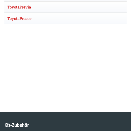
ToyotaPrevia
ToyotaProace
Kfz-Zubehör