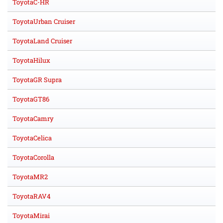
ToyotaC-HR
ToyotaUrban Cruiser
ToyotaLand Cruiser
ToyotaHilux
ToyotaGR Supra
ToyotaGT86
ToyotaCamry
ToyotaCelica
ToyotaCorolla
ToyotaMR2
ToyotaRAV4
ToyotaMirai