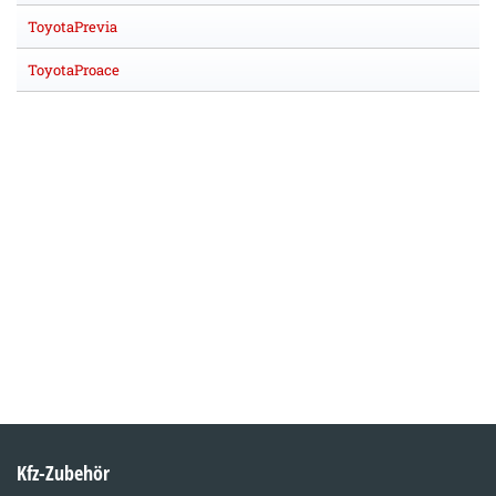
ToyotaPrevia
ToyotaProace
Kfz-Zubehör