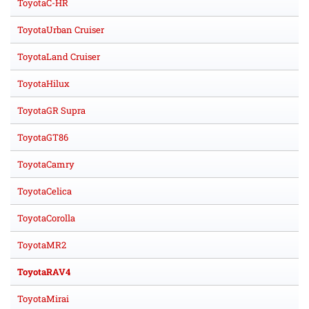
ToyotaC-HR
ToyotaUrban Cruiser
ToyotaLand Cruiser
ToyotaHilux
ToyotaGR Supra
ToyotaGT86
ToyotaCamry
ToyotaCelica
ToyotaCorolla
ToyotaMR2
ToyotaRAV4
ToyotaMirai