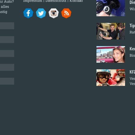
Impressum
Datenschutz
Kontakt
Ihr Auto?
Die
 alles
Wis
stig
Tip
Rat
Ke
Bis
KF
Ver
Ve