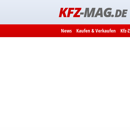
KFZ
-MAG.
DE
News
Kaufen & Verkaufen
Kfz-