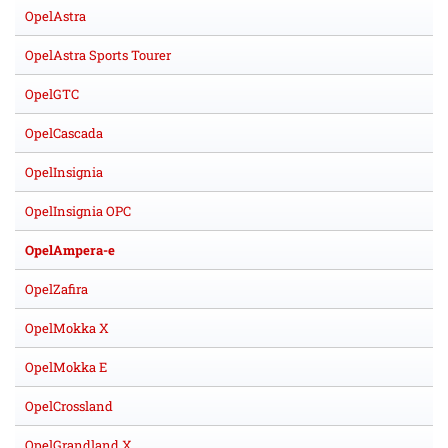
OpelAstra
OpelAstra Sports Tourer
OpelGTC
OpelCascada
OpelInsignia
OpelInsignia OPC
OpelAmpera-e
OpelZafira
OpelMokka X
OpelMokka E
OpelCrossland
OpelGrandland X