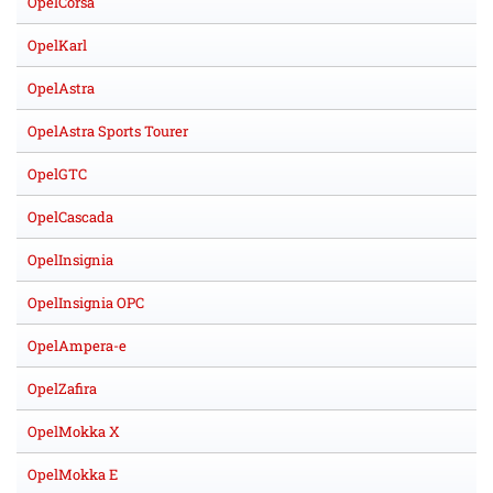
OpelCorsa
OpelKarl
OpelAstra
OpelAstra Sports Tourer
OpelGTC
OpelCascada
OpelInsignia
OpelInsignia OPC
OpelAmpera-e
OpelZafira
OpelMokka X
OpelMokka E