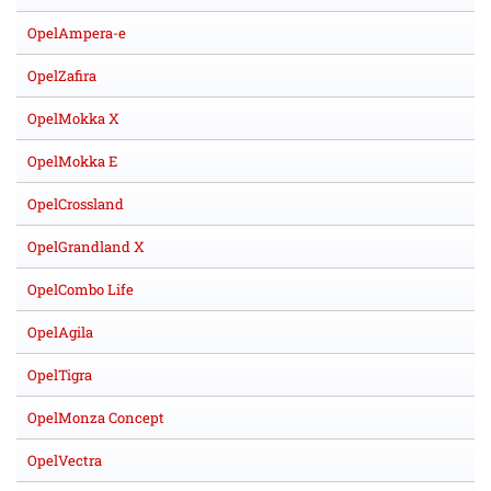
OpelAmpera-e
OpelZafira
OpelMokka X
OpelMokka E
OpelCrossland
OpelGrandland X
OpelCombo Life
OpelAgila
OpelTigra
OpelMonza Concept
OpelVectra