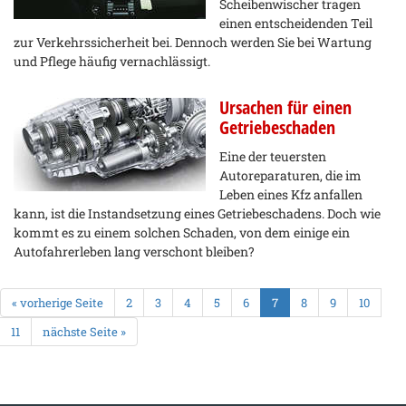
Scheibenwischer tragen
einen entscheidenden Teil
zur Verkehrssicherheit bei. Dennoch werden Sie bei Wartung
und Pflege häufig vernachlässigt.
Ursachen für einen
Getriebeschaden
Eine der teuersten
Autoreparaturen, die im
Leben eines Kfz anfallen
kann, ist die Instandsetzung eines Getriebeschadens. Doch wie
kommt es zu einem solchen Schaden, von dem einige ein
Autofahrerleben lang verschont bleiben?
« vorherige Seite
2
3
4
5
6
7
8
9
10
11
nächste Seite »