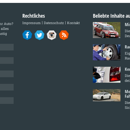
Rechtliches
Beliebte Inhalte 
Impressum
Datenschutz
Kontakt
Ihr Auto?
Mi
 alles
Di
stig
De
Ra
Ei
Ra
Ke
Die
de
Mo
Fa
Die
Sic