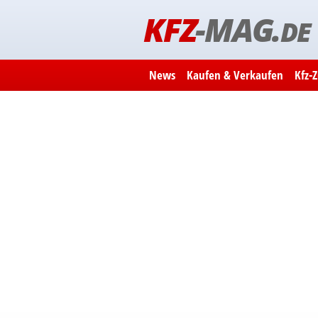
KFZ
-MAG.
DE
News
Kaufen & Verkaufen
Kfz-