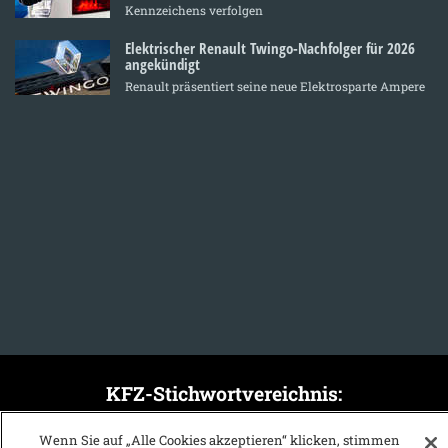
Kennzeichens verfolgen
Elektrischer Renault Twingo-Nachfolger für 2026
angekündigt
Renault präsentiert seine neue Elektrosparte Ampere
KFZ-Stichwortvereichnis:
A
B
C
D
E
F
G
H
I
J
Wenn Sie auf „Alle Cookies akzeptieren“ klicken, stimmen