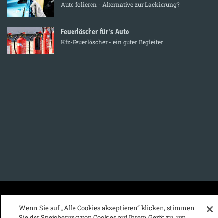
Auto folieren - Alternative zur Lackierung?
Feuerlöscher für's Auto
Kfz-Feuerlöscher - ein guter Begleiter
KFZ-Stichwortvereichnis:
Wenn Sie auf „Alle Cookies akzeptieren“ klicken, stimmen
A
B
C
D
E
F
G
H
I
J
Sie der Speicherung von Cookies auf Ihrem Gerät zu, um