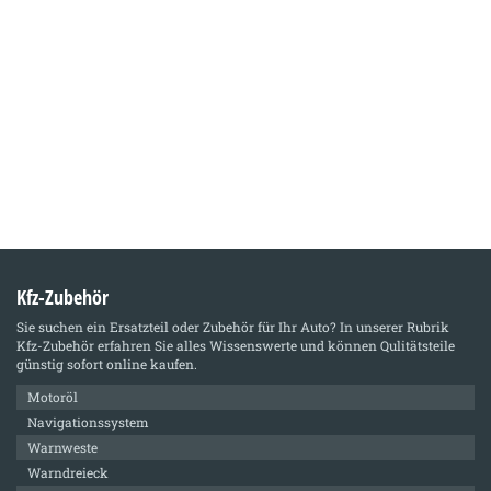
Kfz-Zubehör
Sie suchen ein Ersatzteil oder Zubehör für Ihr Auto? In unserer Rubrik
Kfz-Zubehör
erfahren Sie alles Wissenswerte und können Qulitätsteile
günstig sofort online kaufen.
Motoröl
Navigationssystem
Warnweste
Warndreieck