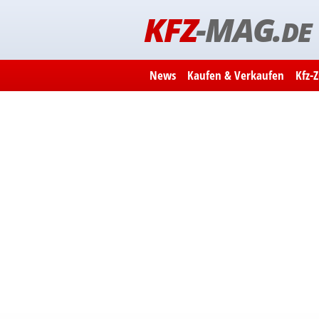
KFZ
-MAG.
DE
News
Kaufen & Verkaufen
Kfz-