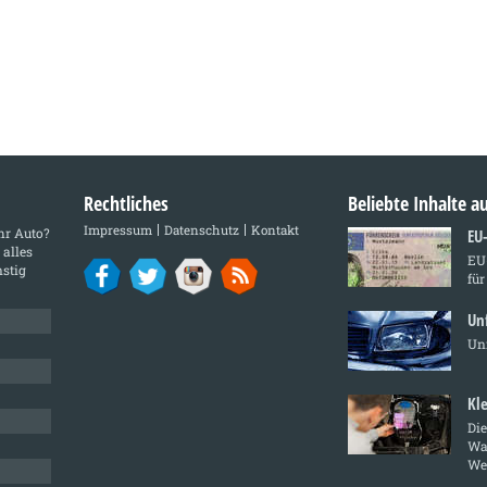
Rechtliches
Beliebte Inhalte 
Impressum
Datenschutz
Kontakt
Ihr Auto?
EU
 alles
EU-
stig
für
Un
Unf
Kl
Die
Wa
We