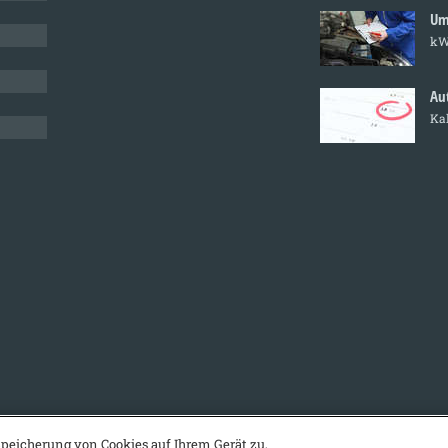
Um
kW
Au
Ka
Speicherung von Cookies auf Ihrem Gerät zu,