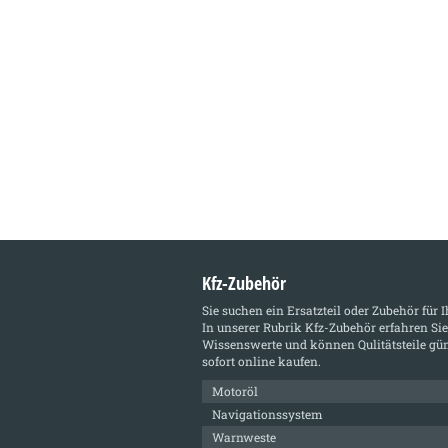
Kfz-Zubehör
Sie suchen ein Ersatzteil oder Zubehör für 
In unserer Rubrik
Kfz-Zubehör
erfahren Sie
Wissenswerte und können Qulitätsteile gün
sofort online kaufen.
Motoröl
Navigationssystem
Warnweste