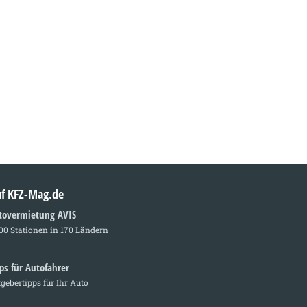
auf KFZ-Mag.de
tovermietung AVIS
00 Stationen in 170 Ländern
ps für Autofahrer
gebertipps für Ihr Auto