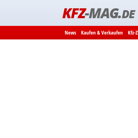
KFZ
-MAG.
DE
News
Kaufen & Verkaufen
Kfz-