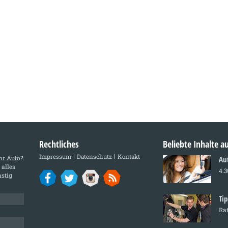
Rechtliches
Beliebte Inhalte 
Impressum
Datenschutz
Kontakt
Ihr Auto?
Au
 alles
4.3
stig
Tip
Rat