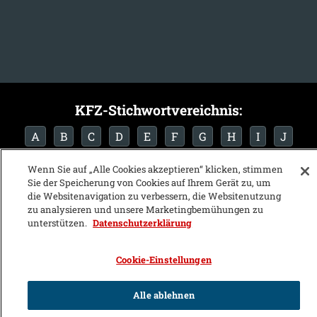
KFZ-Stichwortvereichnis:
A
B
C
D
E
F
G
H
I
J
K
L
M
N
O
P
Q
R
S
T
Wenn Sie auf „Alle Cookies akzeptieren“ klicken, stimmen
Sie der Speicherung von Cookies auf Ihrem Gerät zu, um
U
V
W
X
Y
Z
die Websitenavigation zu verbessern, die Websitenutzung
zu analysieren und unsere Marketingbemühungen zu
unterstützen.
Datenschutzerklärung
Cookie-Einstellungen
Alle ablehnen