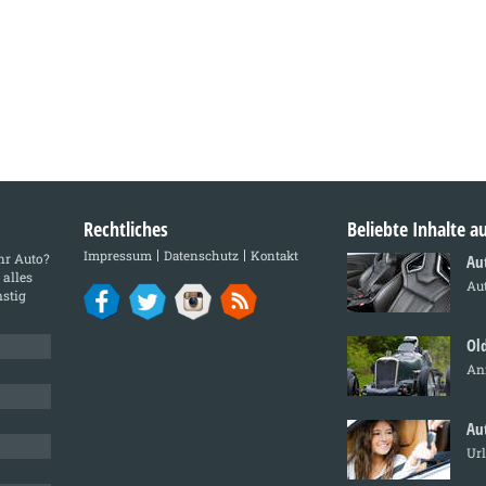
Rechtliches
Beliebte Inhalte 
Impressum
Datenschutz
Kontakt
Ihr Auto?
Au
 alles
Aut
stig
Ol
An
Au
Ur