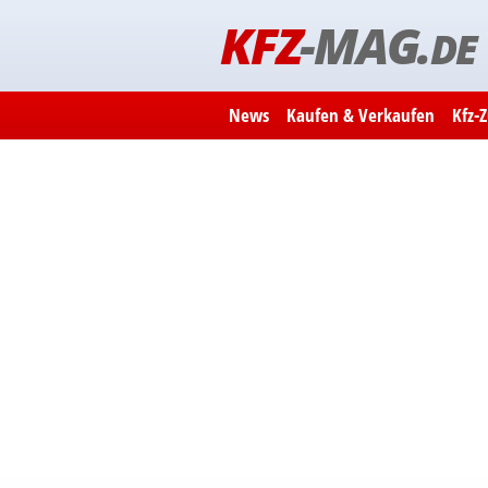
KFZ
-MAG.
DE
News
Kaufen & Verkaufen
Kfz-