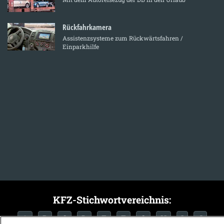
Rückfahrkamera
Assistenzsysteme zum Rückwärtsfahren /
Einparkhilfe
KFZ-Stichwortvereichnis:
A
B
C
D
E
F
G
H
I
J