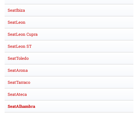
SeatIbiza
SeatLeon
SeatLeon Cupra
SeatLeon ST
SeatToledo
SeatArona
SeatTarraco
SeatAteca
SeatAlhambra