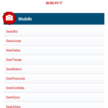
Modelle
SeatMii
SeatArosa
SeatSalsa
SeatTango
SeatBolero
SeatFormula
SeatCordoba
SeatExeo
SeatAltea