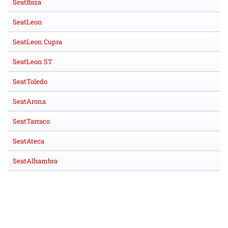
SeatIbiza
SeatLeon
SeatLeon Cupra
SeatLeon ST
SeatToledo
SeatArona
SeatTarraco
SeatAteca
SeatAlhambra