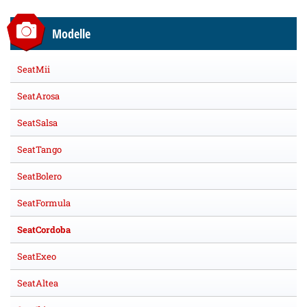
Modelle
SeatMii
SeatArosa
SeatSalsa
SeatTango
SeatBolero
SeatFormula
SeatCordoba
SeatExeo
SeatAltea