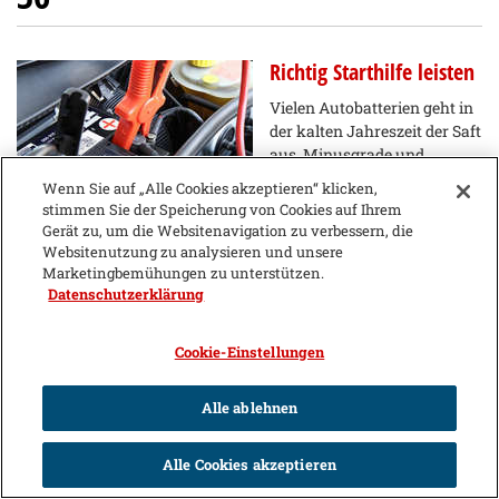
Richtig Starthilfe leisten
Vielen Autobatterien geht in
der kalten Jahreszeit der Saft
aus. Minusgrade und
Feuchtigkeit setzen vor
Wenn Sie auf „Alle Cookies akzeptieren“ klicken,
allem älteren Geräten so zu,
stimmen Sie der Speicherung von Cookies auf Ihrem
dass der Anlasser nicht
Gerät zu, um die Websitenavigation zu verbessern, die
genug Energie bekommt. Laut ADAC kann jedoch in den
Websitenutzung zu analysieren und unsere
meisten Fällen der defekte Akku leicht wiederbelebt werden -
Marketingbemühungen zu unterstützen.
wenn ein Überbrückungskabel und ein intaktes
Datenschutzerklärung
Spenderfahrzeug zur…
Cookie-Einstellungen
Alle ablehnen
Alle Cookies akzeptieren