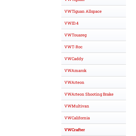
VWTiguan Allspace
VWID.4
VWTouareg
VWT-Roc
VWCaddy
VWAmarok
VWArteon
VWArteon Shooting Brake
VWMultivan
VWCalifornia
VWCrafter