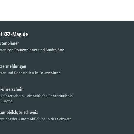
auf KFZ-Mag.de
utenplaner
stenlose Routenplaner und Stadtpläne
itzermeldungen
tzer und Radarfallen in Deutschland
-Führerschein
Führerschein - einheitliche Fahrerlaubnis
 Europa
tomobilclubs Schweiz
rsicht der Automobilclubs in der Schweiz