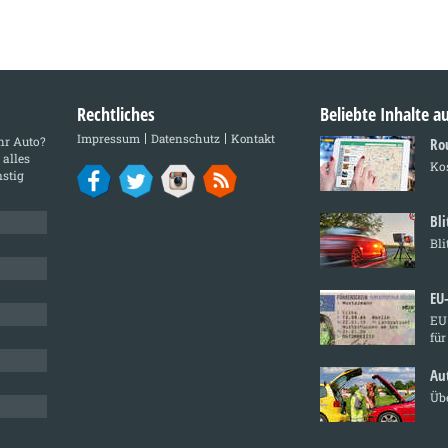
Rechtliches
Beliebte Inhalte 
Impressum
Datenschutz
Kontakt
Ihr Auto?
Ro
 alles
Ko
stig
Bl
Bli
EU
EU-
für
Au
Übe