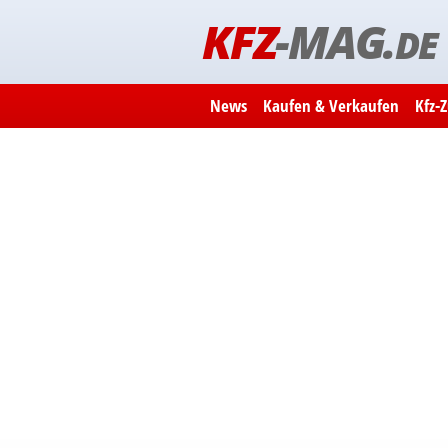
KFZ
-MAG.
DE
News
Kaufen & Verkaufen
Kfz-