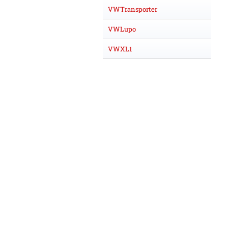
VWTransporter
VWLupo
VWXL1