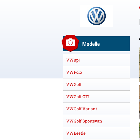
Modelle
VWup!
VWPolo
VWGolf
VWGolf GTI
VWGolf Variant
VWGolf Sportsvan
VWBeetle