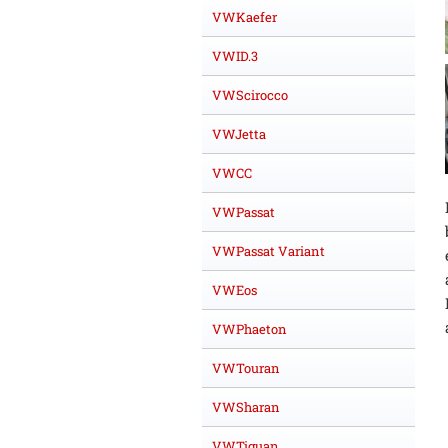
VWKaefer
VWID.3
VWScirocco
VWJetta
VWCC
VWPassat
VWPassat Variant
VWEos
VWPhaeton
VWTouran
VWSharan
VWTiguan