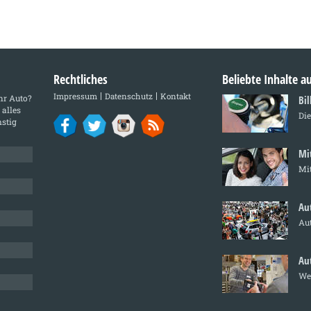
Rechtliches
Beliebte Inhalte 
Impressum
Datenschutz
Kontakt
Ihr Auto?
Bil
 alles
Die
stig
Mi
Mit
Au
Au
Au
We