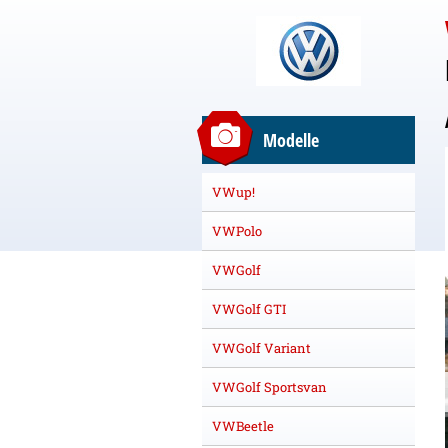
Modelle
VWup!
VWPolo
VWGolf
VWGolf GTI
VWGolf Variant
VWGolf Sportsvan
VWBeetle