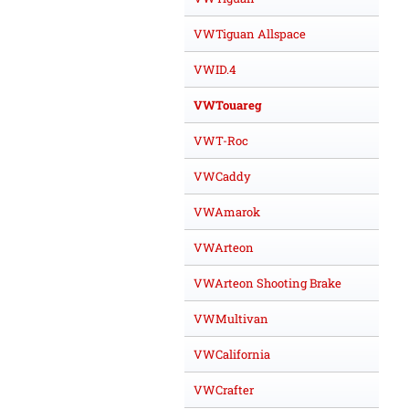
VWTiguan Allspace
VWID.4
VWTouareg
VWT-Roc
VWCaddy
VWAmarok
VWArteon
VWArteon Shooting Brake
VWMultivan
VWCalifornia
VWCrafter