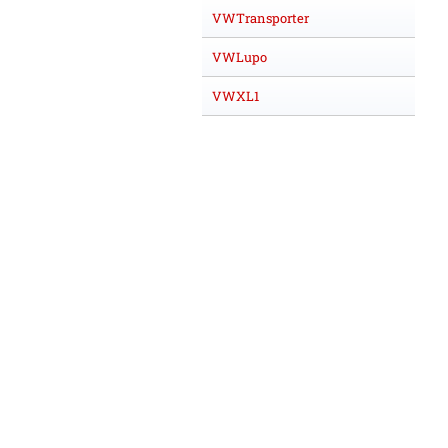
VWTransporter
VWLupo
VWXL1