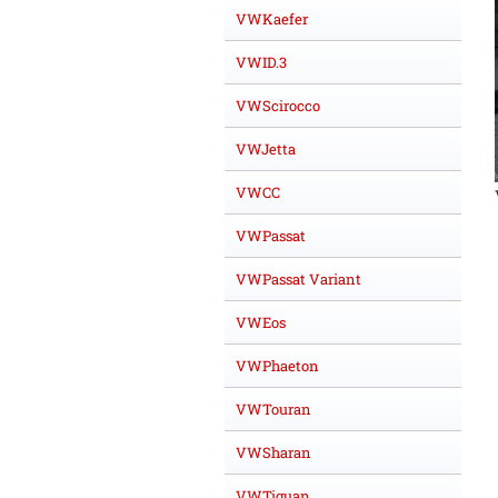
VWKaefer
VWID.3
VWScirocco
VWJetta
VWCC
VWPassat
VWPassat Variant
VWEos
VWPhaeton
VWTouran
VWSharan
VWTiguan