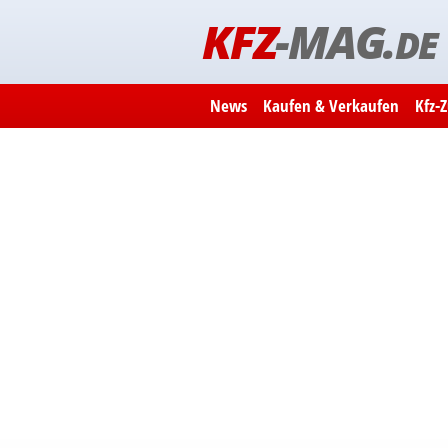
KFZ
-MAG.
DE
News
Kaufen & Verkaufen
Kfz-