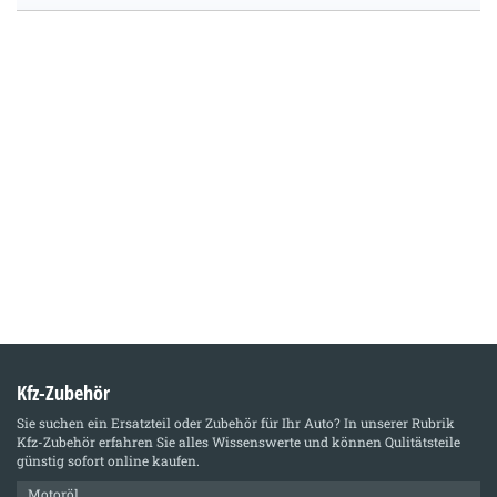
Kfz-Zubehör
Sie suchen ein Ersatzteil oder Zubehör für Ihr Auto? In unserer Rubrik
Kfz-Zubehör
erfahren Sie alles Wissenswerte und können Qulitätsteile
günstig sofort online kaufen.
Motoröl