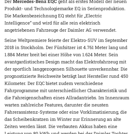
Der
Mercedes-Benz EQC
geht als erstes Modell der neuen
Produkt- und Technologiemarke EQ in Serienproduktion.
Die Markenbezeichnung EQ steht für „Electric
Intelligence“ und wird für alle rein elektrisch
angetriebenen Fahrzeuge der Daimler AG verwendet.
Seine Weltpremiere feierte der Elektro-SUV im September
2018 in Stockholm. Der Fünfsitzer ist 4.761 Meter lang und
1.884 Meter breit bei einer Höhe von 1.624 Meter. Sein
avantgardistisches Design macht das Elektrofahrzeug mit
der sportlich langgezogenen Silhouette unverkennbar. Die
prognostizierte Reichweite beträgt laut Hersteller rund 450
Kilometer. Der EQC bietet zudem verschiedene
Fahrprogramme mit unterschiedlicher Charakteristik und
die Fahreigenschaften eines Allradantriebs. Im Innenraum
warten zahlreiche Features, darunter die neusten
Fahrerassistenz-Systeme oder eine Vorklimatisierung, die
das Scheibenkratzen im Winter zur Erinnerung an alte
Zeiten werden lässt. Die verbauten Akkus haben eine
Leistung von 80 kWh und werden bei der Daimler Tochter