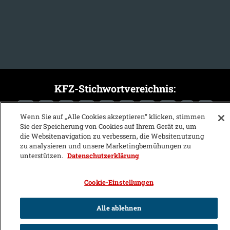
KFZ-Stichwortvereichnis:
A
B
C
D
E
F
G
H
I
J
Wenn Sie auf „Alle Cookies akzeptieren“ klicken, stimmen
K
L
M
N
O
P
Q
R
S
T
Sie der Speicherung von Cookies auf Ihrem Gerät zu, um
die Websitenavigation zu verbessern, die Websitenutzung
U
V
W
X
Y
Z
zu analysieren und unsere Marketingbemühungen zu
unterstützen.
Datenschutzerklärung
Cookie-Einstellungen
Alle ablehnen