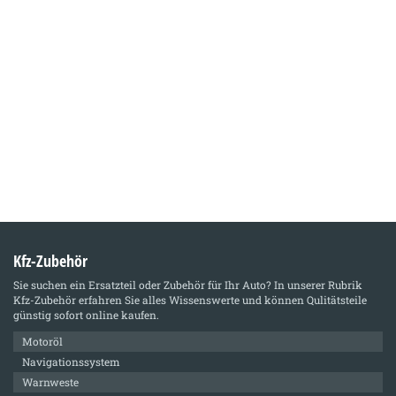
Kfz-Zubehör
Sie suchen ein Ersatzteil oder Zubehör für Ihr Auto? In unserer Rubrik
Kfz-Zubehör
erfahren Sie alles Wissenswerte und können Qulitätsteile
günstig sofort online kaufen.
Motoröl
Navigationssystem
Warnweste