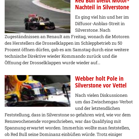
Red Bull bleibt Motor-
Nachteil in Silverstone
Es ging viel hin und her im
Diffusor-Anblas-Streit in
Silverstone. Nach
Zugeständnissen an Renault am Freitag, wonach die Motoren
des Herstellers die Drosselklappen im Schleppbetrieb zu 50
Prozent öffnen dürfen, gab es am Samstag durch eine weitere
technische Direktive wieder Kommando zurück und die
Öffnung der Drosselklappen wurde wieder auf…
Webber holt Pole in
Silverstone vor Vettel
Nach vielen Diskussionen
um das Zwischengas-Verbot
und der letztendlichen
Feststellung, dass in Silverstone so gefahren wird, wie vor dem
Rennwochenende vorgeschrieben, war das Qualifying mit
Spannung erwartet worden. Immerhin wollte man feststellen,
ob Red Bull seine Dominanz einbüßen würde. Trotz einiger