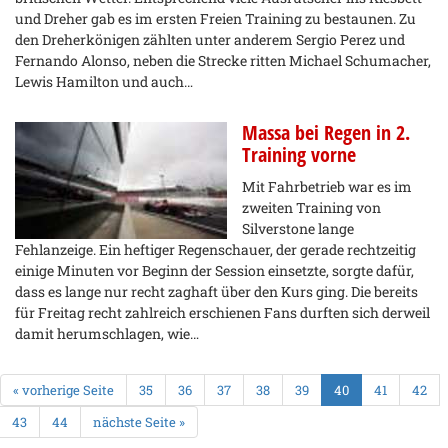
und Dreher gab es im ersten Freien Training zu bestaunen. Zu
den Dreherkönigen zählten unter anderem Sergio Perez und
Fernando Alonso, neben die Strecke ritten Michael Schumacher,
Lewis Hamilton und auch…
Massa bei Regen in 2.
Training vorne
Mit Fahrbetrieb war es im
zweiten Training von
Silverstone lange
Fehlanzeige. Ein heftiger Regenschauer, der gerade rechtzeitig
einige Minuten vor Beginn der Session einsetzte, sorgte dafür,
dass es lange nur recht zaghaft über den Kurs ging. Die bereits
für Freitag recht zahlreich erschienen Fans durften sich derweil
damit herumschlagen, wie…
« vorherige Seite
35
36
37
38
39
40
41
42
43
44
nächste Seite »