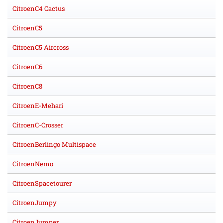
CitroenC4 Cactus
CitroenC5
CitroenC5 Aircross
CitroenC6
CitroenC8
CitroenE-Mehari
CitroenC-Crosser
CitroenBerlingo Multispace
CitroenNemo
CitroenSpacetourer
CitroenJumpy
CitroenJumper