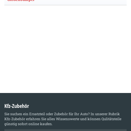
Kfz-Zubehör
Sie suchen ein Ersatzteil oder Zubehör für Ihr Auto? In unserer Rubrik
Kfz-Zubehör
erfahren Sie alles Wissenswerte und können Qulitätsteile
günstig sofort online kaufen.